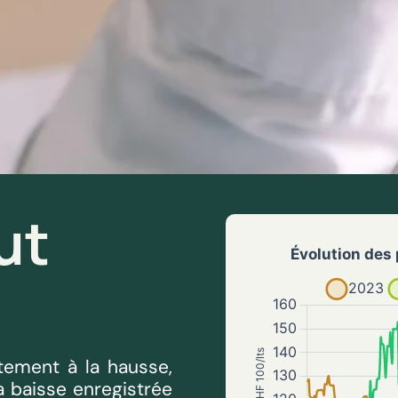
ut
tement à la hausse,
a baisse enregistrée