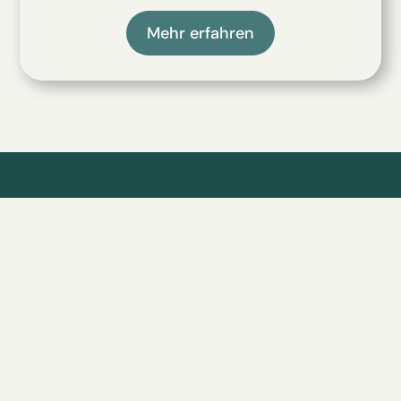
Mehr erfahren
Celsa-Charmettes SA
Route de Fribourg 30
Case postale 224
1680 Romont (FR)
T. 026 652 93 00
info@celsa-charmettes.ch